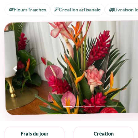
Fleurs fraîches
Création artisanale
Livraison l
Précédent
Frais du jour
Création